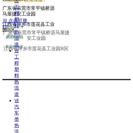
级
工
广东省东莞市常平镇桥沥
程
马屋捷安工业园
塑
끅
点击可拨
江西省萍乡市莲花县工业
料
打
微信公众号
园B区
热
广东省东莞市常平镇桥沥马屋捷
官方抖音
索克热流道
流
安工业园
道
索克热流道
江西省萍乡市莲花县工业园B区
넸
工
程
塑
料
热
流
道
넸
汽
车
类
热
流