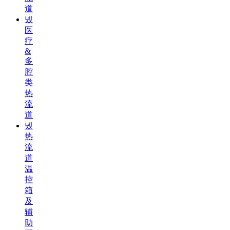
道
넸
医
疗
&
多
腔
类
热
流
道
넸
热
流
道
温
控
箱
及
辅
助