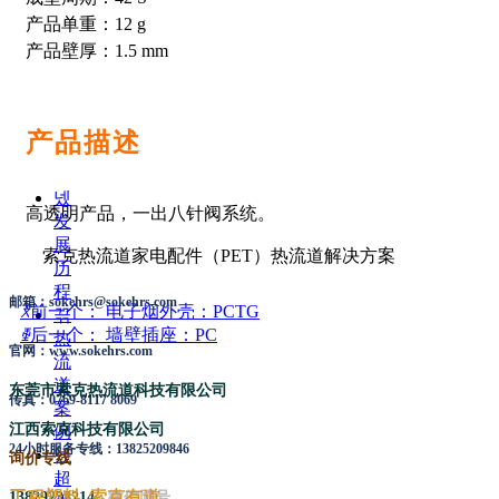
业
产品单重：12 g
概
产品壁厚：1.5 mm
况
넸
荣
誉
产品描述
资
质
넸
高透明产品，一出八针阀系统。
发
展
索克热流道家电配件（PET）热流道解决方案
历
程
邮箱：sokehrs@sokehrs.com
ꅃ
前一个：
电子烟外壳：PCTG
끆
ꅀ
后一个：
墙壁插座：PC
热
官网：www.sokehrs.com
流
道
东莞市索克热流道科技有限公司
传真：0769-8117 8069
案
江西索克科技有限公司
例
24小时服务专线：13825209846
넸
询价专线
超
工程塑料 索克有道
13829238214
微信同号