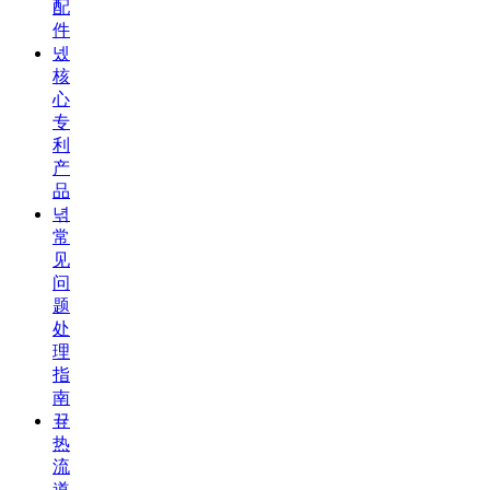
配
件
넸
核
心
专
利
产
品
녂
常
见
问
题
处
理
指
南
끂
热
流
道