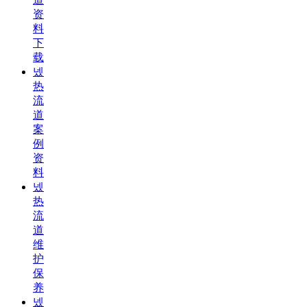
资
料
下
载
넸
热
流
道
案
例
资
料
넸
热
流
道
维
护
保
养
넸