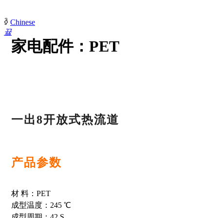
ꀅ
Chinese
끀
家电配件：PET
ꁲ
낀
索
克
热
流
道
一出8开放式热流道
-
首
页
넖
产品参数
关
于
索
克
材 料：PET
넸
成型温度：245 ℃
企
成型周期：42 S