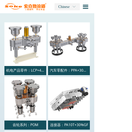
끀
Chinese
ꀅ
끀
机电产品零件：LCP+45%GF
汽车零配件：PPA+30%GF
齿轮系列：POM
连接器：PA10T+30%GF