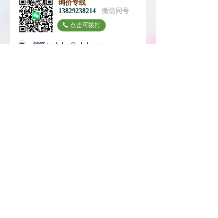
询价专线
13829238214
微信同号
点击可拨打
끅
邮箱：sokehrs@sokehrs.com
官网：www.sokehrs.com
传真：0769-8117 8069
24小时服务专线：13825209846
广东省东莞市常平镇桥沥马屋捷安
广东省东莞市常平镇桥沥马屋捷安工业园
工业园
江西省萍乡市莲花县工业园B区
江西省萍乡市莲花县工业园B区
官方抖音
微信公众号
索克热流道
索克热流道
版权所有© 东莞市索克热流道科技有限公司