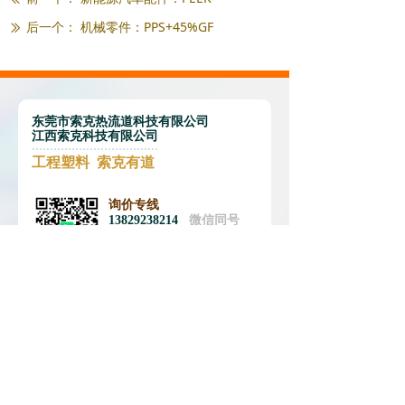
后一个：
机械零件：PPS+45%GF
ꅀ
东莞市索克热流道科技有限公司
江西索克科技有限公司
工程塑料 索克有道
询价专线
13829238214
微信同号
点击可拨打
끅
邮箱：sokehrs@sokehrs.com
官网：www.sokehrs.com
传真：0769-8117 8069
24小时服务专线：13825209846
广东省东莞市常平镇桥沥马屋捷安
广东省东莞市常平镇桥沥马屋捷安工业园
工业园
江西省萍乡市莲花县工业园B区
江西省萍乡市莲花县工业园B区