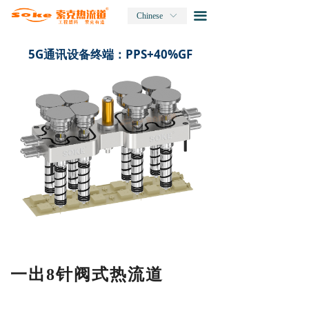
끀
Chinese
ꀅ
5G通讯设备终端：PPS+40%GF
一出8针阀式热流道